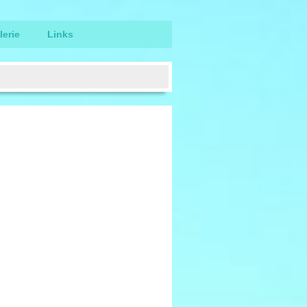
lerie
Links